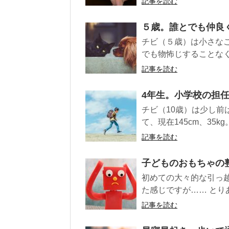
記事を読む
５歳。誰とでも仲良
チビ（５歳）は小さな
でも物怖じすることなく
記事を読む
4年生。小学校の担
チビ（10歳）は少し
て、現在145cm、35
記事を読む
子どものおもちゃの
初めての大々的な引っ
た感じですが…… とり
記事を読む