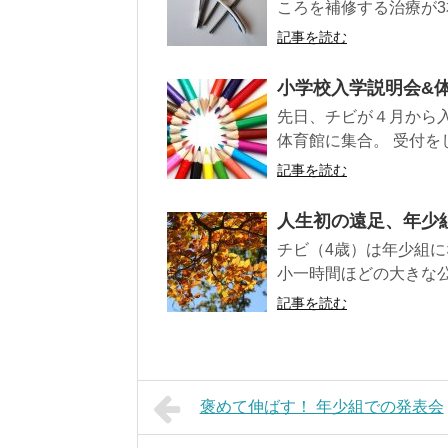
ころを補修する治療が3
記事を読む
小学校入学説明会&
先日、チビが４月から
体育館に集合。 受付を
記事を読む
人生初の遠足、年少
チビ（4歳）は年少組に
小一時間ほどの大きな公
記事を読む
褒めて伸ばす！ 年少組での発表会