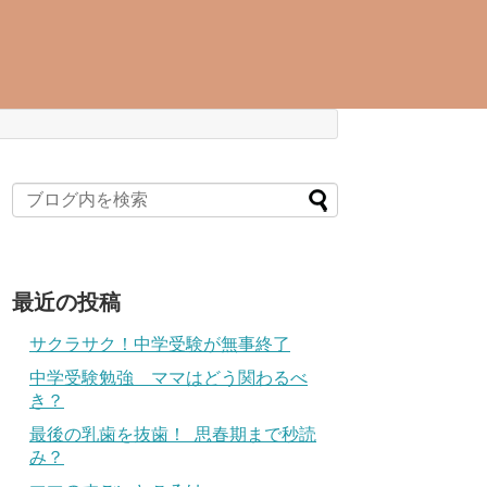
最近の投稿
サクラサク！中学受験が無事終了
中学受験勉強 ママはどう関わるべ
き？
最後の乳歯を抜歯！ 思春期まで秒読
み？