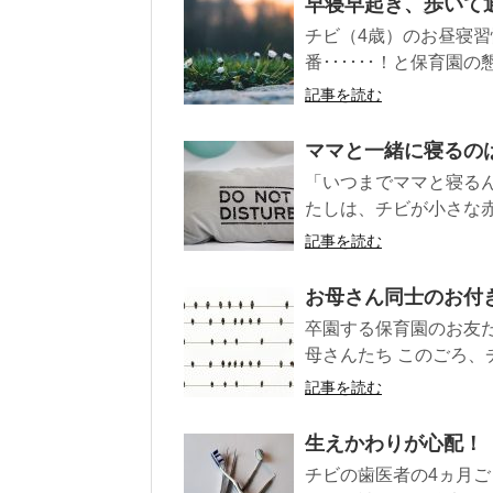
早寝早起き、歩いて
チビ（4歳）のお昼寝
番･･････！と保育園
記事を読む
ママと一緒に寝るの
「いつまでママと寝るん
たしは、チビが小さな赤
記事を読む
お母さん同士のお付
卒園する保育園のお友
母さんたち このごろ、
記事を読む
生えかわりが心配！
チビの歯医者の4ヵ月ご