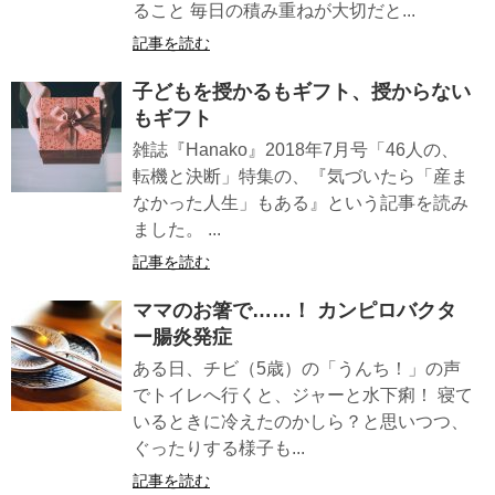
ること 毎日の積み重ねが大切だと...
記事を読む
子どもを授かるもギフト、授からない
もギフト
雑誌『Hanako』2018年7月号「46人の、
転機と決断」特集の、『気づいたら「産ま
なかった人生」もある』という記事を読み
ました。 ...
記事を読む
ママのお箸で……！ カンピロバクタ
ー腸炎発症
ある日、チビ（5歳）の「うんち！」の声
でトイレへ行くと、ジャーと水下痢！ 寝て
いるときに冷えたのかしら？と思いつつ、
ぐったりする様子も...
記事を読む