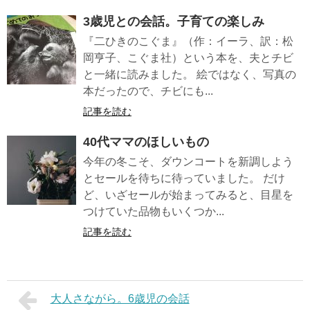
3歳児との会話。子育ての楽しみ
『二ひきのこぐま』（作：イーラ、訳：松
岡亨子、こぐま社）という本を、夫とチビ
と一緒に読みました。 絵ではなく、写真の
本だったので、チビにも...
記事を読む
40代ママのほしいもの
今年の冬こそ、ダウンコートを新調しよう
とセールを待ちに待っていました。 だけ
ど、いざセールが始まってみると、目星を
つけていた品物もいくつか...
記事を読む
大人さながら。6歳児の会話