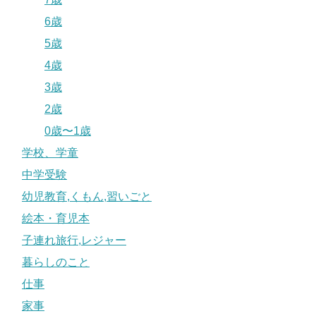
6歳
5歳
4歳
3歳
2歳
0歳〜1歳
学校、学童
中学受験
幼児教育,くもん,習いごと
絵本・育児本
子連れ旅行,レジャー
暮らしのこと
仕事
家事