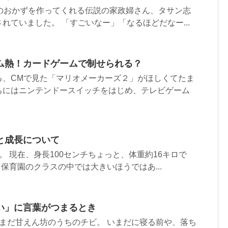
分のおかずを作ってくれる伝説の家政婦さん、タサン志
れていました。 「すごいなー」「なるほどだなー...
ム熱！カードゲームで制せられる？
ろ、CMで見た「マリオメーカーズ２」がほしくてたま
ちにはニンテンドースイッチをはじめ、テレビゲーム
と成長について
。 現在、身長100センチちょっと、体重約16キロで
、保育園のクラスの中では大きいほうではあ...
い」に言葉がつまるとき
まだ甘えん坊のうちのチビ。 いまだに寝る前や、落ち