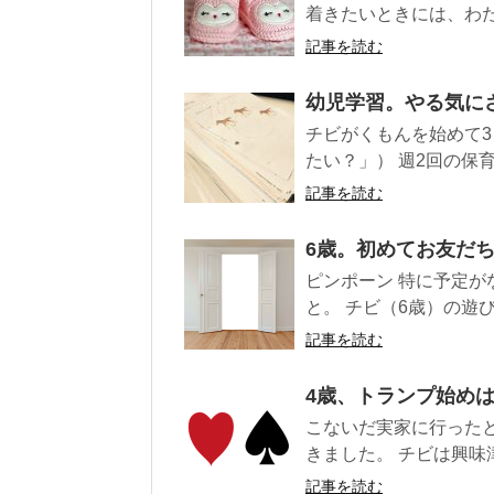
着きたいときには、わた
記事を読む
幼児学習。やる気に
チビがくもんを始めて
たい？」） 週2回の保
記事を読む
6歳。初めてお友だ
ピンポーン 特に予定
と。 チビ（6歳）の遊び
記事を読む
4歳、トランプ始め
こないだ実家に行った
きました。 チビは興味
記事を読む