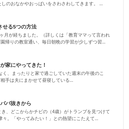
しのおなかやおっぱいをさわさわしてきます。 ...
させる5つの方法
3ヶ月が経ちました。（詳しくは「教育ママって言われ
育園帰りの教室通い、毎日朝晩の学習が少しずつ習...
ちが家にやってきた！
がなく、まったりと家で過ごしていた週末の午後のこ
相手は夫にまかせて昼寝している...
はババ抜きから
とき、どこからかチビの（4歳）がトランプを見つけて
津々。「やってみたい！」との熱望にこたえて...