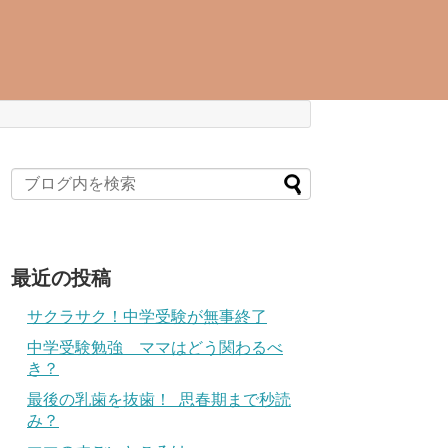
最近の投稿
サクラサク！中学受験が無事終了
中学受験勉強 ママはどう関わるべ
き？
最後の乳歯を抜歯！ 思春期まで秒読
み？