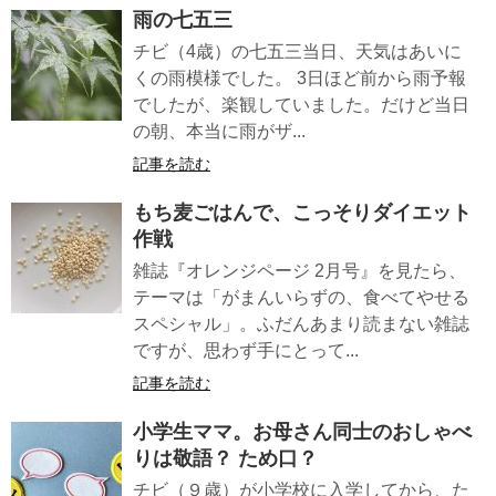
雨の七五三
チビ（4歳）の七五三当日、天気はあいに
くの雨模様でした。 3日ほど前から雨予報
でしたが、楽観していました。だけど当日
の朝、本当に雨がザ...
記事を読む
もち麦ごはんで、こっそりダイエット
作戦
雑誌『オレンジページ 2月号』を見たら、
テーマは「がまんいらずの、食べてやせる
スペシャル」。ふだんあまり読まない雑誌
ですが、思わず手にとって...
記事を読む
小学生ママ。お母さん同士のおしゃべ
りは敬語？ ため口？
チビ（９歳）が小学校に入学してから、た