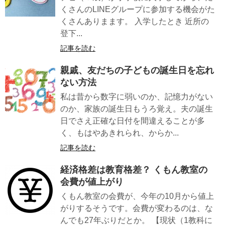
くさんのLINEグループに参加する機会がた
くさんありまます。 入学したとき 近所の
登下...
記事を読む
親戚、友だちの子どもの誕生日を忘れ
ない方法
私は昔から数字に弱いのか、記憶力がない
のか、家族の誕生日もうろ覚え。夫の誕生
日でさえ正確な日付を間違えることが多
く、もはやあきれられ、からか...
記事を読む
経済格差は教育格差？ くもん教室の
会費が値上がり
くもん教室の会費が、今年の10月から値上
がりするそうです。会費が変わるのは、な
んでも27年ぶりだとか。 【現状（1教科に