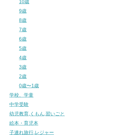
10歳
9歳
8歳
7歳
6歳
5歳
4歳
3歳
2歳
0歳〜1歳
学校、学童
中学受験
幼児教育,くもん,習いごと
絵本・育児本
子連れ旅行,レジャー