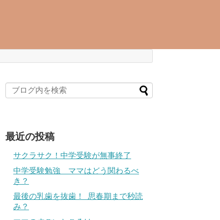
最近の投稿
サクラサク！中学受験が無事終了
中学受験勉強 ママはどう関わるべ
き？
最後の乳歯を抜歯！ 思春期まで秒読
み？