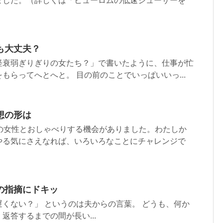
ました。（詳しくは「ヒューロムの低速ジューサーを
も大丈夫？
経衰弱ぎりぎりの女たち？」で書いたように、仕事が忙
もらってへとへと。 目の前のことでいっぱいいっ...
想の形は
ーの女性とおしゃべりする機会がありました。わたしか
やる気にさえなれば、いろいろなことにチャレンジで
の指摘にドキッ
くない？」 というのは夫からの言葉。 どうも、何か
返答するまでの間が長い...