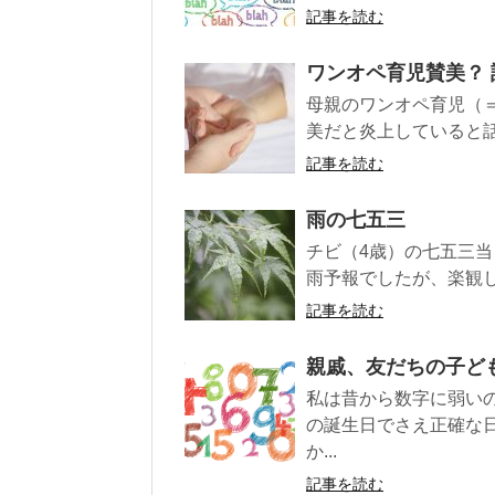
記事を読む
ワンオペ育児賛美？
母親のワンオペ育児（
美だと炎上していると話
記事を読む
雨の七五三
チビ（4歳）の七五三当
雨予報でしたが、楽観し
記事を読む
親戚、友だちの子ど
私は昔から数字に弱い
の誕生日でさえ正確な
か...
記事を読む