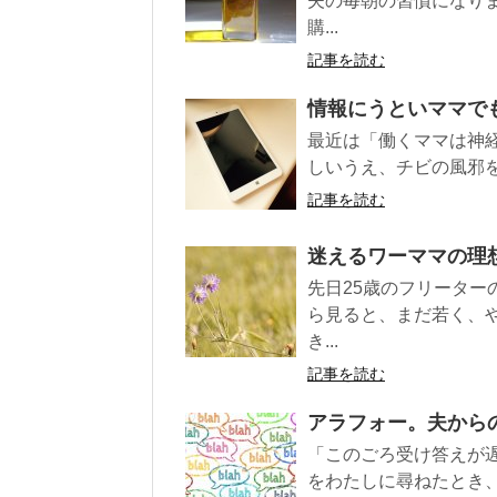
夫の毎朝の習慣になり
購...
記事を読む
情報にうといママで
最近は「働くママは神
しいうえ、チビの風邪を
記事を読む
迷えるワーママの理
先日25歳のフリータ
ら見ると、まだ若く、
き...
記事を読む
アラフォー。夫から
「このごろ受け答えが遅
をわたしに尋ねたとき、