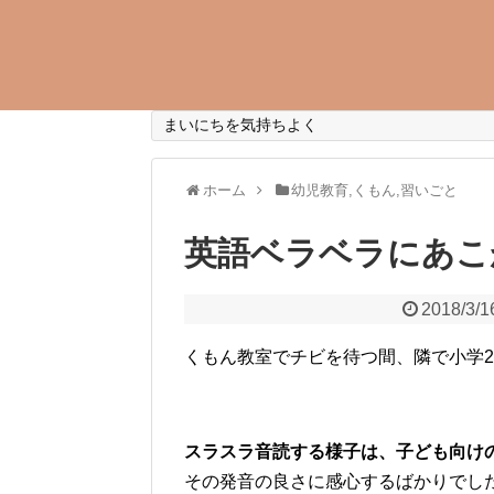
まいにちを気持ちよく
ホーム
幼児教育,くもん,習いごと
英語ベラベラにあこ
2018/3/1
くもん教室でチビを待つ間、隣で小学
スラスラ音読する様子は、子ども向け
その発音の良さに感心するばかりでし