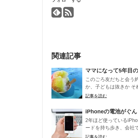
関連記事
ママになって5年目
このごろ友だちと会う
か、子どもは抜きか それ
記事を読む
iPhoneの電池が
2年ほど使っているiP
ードを持ち歩き、会社で
記事を読む