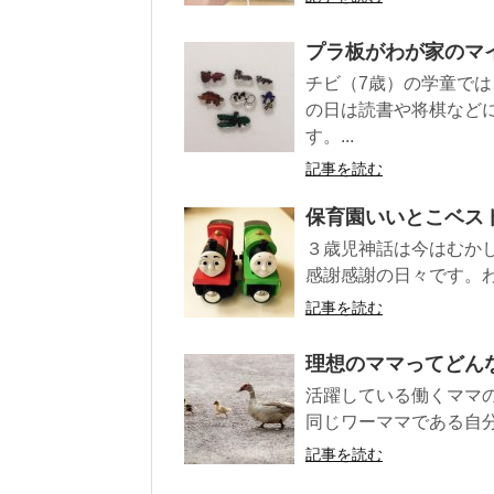
プラ板がわが家のマ
チビ（7歳）の学童で
の日は読書や将棋など
す。...
記事を読む
保育園いいとこベス
３歳児神話は今はむか
感謝感謝の日々です。わ
記事を読む
理想のママってどん
活躍している働くママ
同じワーママである自分
記事を読む