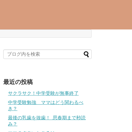
最近の投稿
サクラサク！中学受験が無事終了
中学受験勉強 ママはどう関わるべ
き？
最後の乳歯を抜歯！ 思春期まで秒読
み？