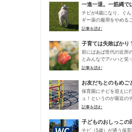
一進一退。一筋縄で
チビが4歳になり、ぐん
ギー薬の服用をやめるこ
記事を読む
子育ては失敗ばかり
前にばあば世代の近所
とみんなでアハハと笑って
記事を読む
お友だちとのもめご
保育園にチビを迎えに
ュ！というのが最近のチ
記事を読む
子どものおしっこの
チビ（5歳）が通う保育