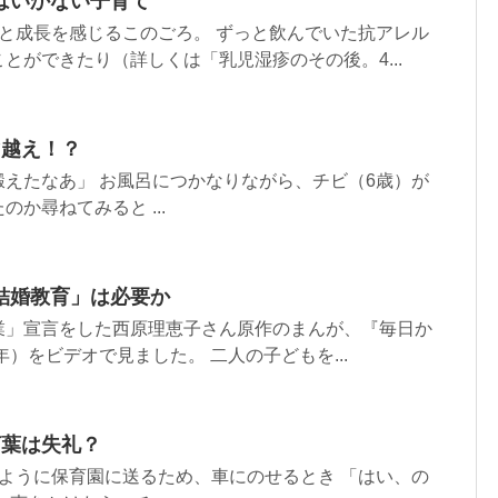
はいかない子育て
と成長を感じるこのごろ。 ずっと飲んでいた抗アレル
とができたり（詳しくは「乳児湿疹のその後。4...
マ越え！？
えたなあ」 お風呂につかなりながら、チビ（6歳）が
か尋ねてみると ...
結婚教育」は必要か
業」宣言をした西原理恵子さん原作のまんが、『毎日か
年）をビデオで見ました。 二人の子どもを...
言葉は失礼？
ように保育園に送るため、車にのせるとき 「はい、の