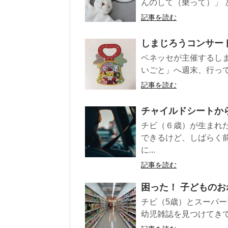
んのして（乗って）」 と
記事を読む
しまじろうコンサー
ベネッセが主催するし
いごと」へ週末、行って
記事を読む
チャイルドシートか
チビ（６歳）が生まれ
できるけど、しばらく
に...
記事を読む
困った！ 子どもの
チビ（5歳）とスーパー
幼児雑誌を見つけてきて