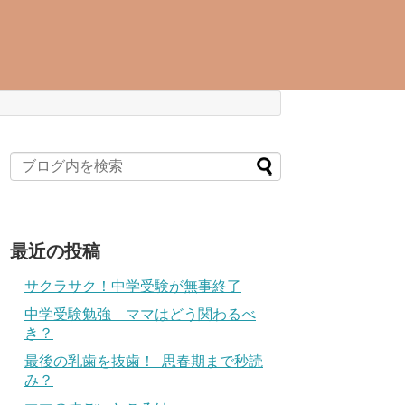
最近の投稿
サクラサク！中学受験が無事終了
中学受験勉強 ママはどう関わるべ
き？
最後の乳歯を抜歯！ 思春期まで秒読
み？