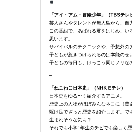
「アイ・アム・冒険少年」（TBSテレ
芸人さんやタレントが無人島から、自
この番組で、あばれる君をはじめ、い
思います。
サバイバルのテクニックや、予想外の
子どもが惹きつけられるのは本能のせ
子どもの毎日も、けっこう同じノリな
–
「ねこねこ日本史」（NHK Eテレ）
日本史をゆる〜く紹介するアニメ。
歴史上の人物がほぼみんなネコに（豊
駆け足でざっと歴史を紹介します。で
生まれそうな気も？
それでも小学1年生のチビでも楽しく