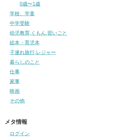
0歳〜1歳
学校、学童
中学受験
幼児教育,くもん,習いごと
絵本・育児本
子連れ旅行,レジャー
暮らしのこと
仕事
家事
映画
その他
メタ情報
ログイン